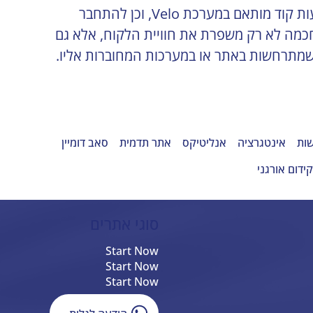
מתקבל ליד חדש. ב־Wix וב־Wix Studio ניתן ליצור אוטומציות באמצעות הכלי Wix Automations או באמצעות קוד מותאם במערכת Velo, וכן להתחבר 
רך אוטומציות מתקדמות. אוטומציה חכמה לא רק משפרת את חוויית הלקוח, אלא גם 
 שמתרחשות באתר או במערכות המחוברות אליו.
שות
אינטגרציה
אנליטיקס
אתר תדמית
סאב דומיין
ידום אורגני
סוגי אתרים
Start Now
Start Now
Start Now