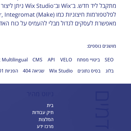
מאפשרת לעסקים לגדול מבלי להעמיס על כוח האדם,
מושגים נוספים:
SEO
ביטויי מפתח
VELO
API
CMS
 Multilingual
בלוג
בסיס נתונים
Wix Studio
שגיאה 404
הפניות 301
ניווט מהיר
ב
ס
ט
ס
י
י
ט
-
א
ת
ר
י
I
X
מ
ת
ק
ד
מ
י
בית
תיק עבודות
המלצות
מרכז ידע