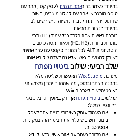
במיוחד כשמדובר ב
אתר תדמית
 לעסק קטן, אתר עם 
טופס מורכב או אתר עם קטלוג מוצרים, חשוב 
שהתוכן יהיה מדויק, ברור, ושיווקי. יש לשים לב 
במיוחד לנקודות הבאות:
כותרת ראשית אחת בלבד בכל עמוד (H1).
תתי 
כותרות ברורות (H2, H3).
תיאורי מטה כתובים 
היטב.
תגיות ALT לכל תמונה.
טקסט עם ערך אמיתי 
לא רק למנועי חיפוש, אלא גם לאדם שקורא אותו.
שלב רביעי: שילוב 
ביטויי מפתח
מערכת 
Wix Studio
 מאפשרת שליטה מלאה 
במבנה האתר ובתוכן, מה שמהווה יתרון משמעותי 
באופטימיזציה לאתר ב-Wix.  
יש לשלב 
ביטויי מפתח
 אך ורק באופן הגיוני, טבעי 
ורלוונטי. למשל:
אם העמוד עוסק בשירותי בניית אתר לעסק 
בינוני, חשוב שיכלול את הביטוי הזה במקומות 
אסטרטגיים.
אם מדובר באתר עם אזור אישי, כדאי לוודא 