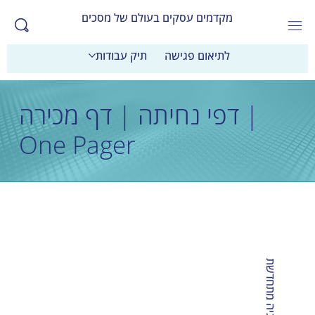
מקדמים עסקים בעולם של מסכים
לתיאום פגישה
תיק עבודות
דפי נחיתה | דף מכירה |
One Pager
Wi
Gla. אתר עם
מת
גלס אנרגיה מתחדשת