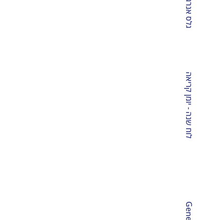
י
צר
תוח
לוח שנה - יומן קריאה
ה
 לבניית
ם