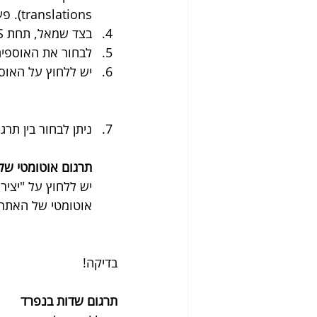
translations). פעולה זו תפתח את מנהל התרגום של Wix Multilingual.
בצד שמאל, תחת CMS, ללחוץ על "הוספה/הסרה של אוספים" (Add/remove collections).
לבחור את האוספים
יש ללחוץ על האוסף שב
ניתן לבחור בין תר
תרגום אוטומטי של
אוטומטי של האתר" (to-translate Site
בדיקה!
תרגום שדות בנפרד