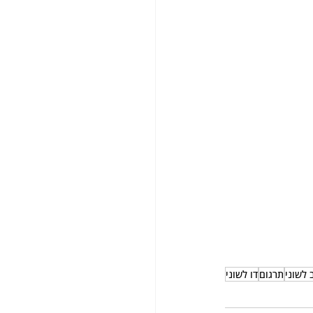
 לשוני
תרגום
דו לשוני