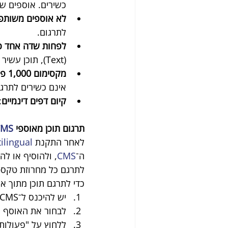
כשירים. אוספים שמגיעים מאפלי
לא אוספים משותפים מסוג 
לתרגום.
לפחות שדה אחד כש
(Text), תוכן עשיר (Rich Content) , טקסט עשיר (Rich Text) , תמונה או כתובת URL.
מקסימום 1,000 פריטים
אינם כשירים לתרגו
קיום דפים דינמיים
:
תרגום תוכן מאוספי 
CMS
לאחר התקנת 
ilingual
ה־
CMS
, ולהוסיף או לה
לתרגם כל מחרוזת טקסט
כדי לתרגם תוכן מתוך או
יש להיכנס ל־CMS בלוח הבקרה של האתר. לחלופין, ניתן ללחוץ על CMS בעורך.
לבחור את האוסף ה