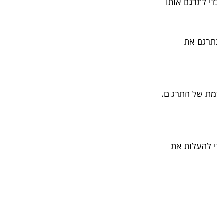
 השדה הרלוונטי תחת תרגום השפה הרצויה ({Language} translation) כדי לתרגם אותו 
תתרגם את 
דמת של התרגום.
 הימנית העליונה כדי להעלות את 