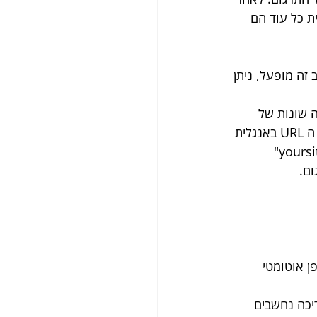
ת כל עוד הם 
רגום. אם מצב זה מופעל, ניתן 
של גרסאות שפה שונות של 
דפים דינמיים. במקום זאת, נוסף קוד שפה (כמו FR, ES, DE) לכתובת. לדוגמה, אם ה URL באנגלית 
ן אוטומטי 
ריכה נחשבים 