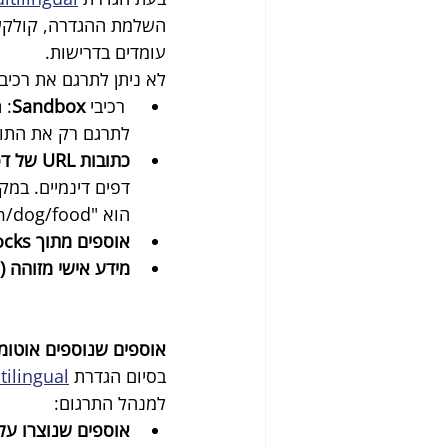
השלמת ההגדרה, קולקשני
עומדים בדרישות.
לא ניתן לתרגם את רכיבי
רכיבי 
Sandbox
לתרגם רק את התוכ
כתובות URL של דפים דינמיים
הוא "yoursite.com/dog/food", גרסת הגרמנית תהיה "yoursite.com/de/dog/food" 
אוספים מתוך Wix Blocks
מידע אישי מזוהה (PII)
אוספים שנוספים אוטומ
בסיום הגדרת 
tilingual
למנהל התרגום:
אוספים שנוצרו על