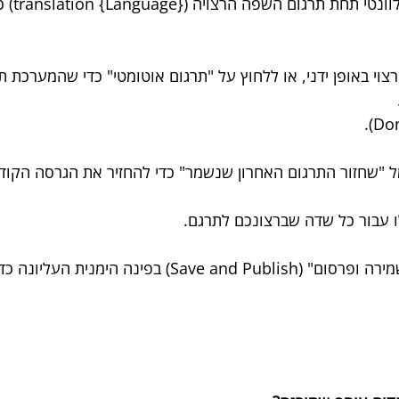
יש ללחוץ על
רצוי באופן ידני, או ללחוץ על "תרגום אוטומטי" כדי שהמערכת 
מל "שחזור התרגום האחרון שנשמר" כדי להחזיר את הגרסה הקו
 לסיום, יש ללחוץ על "שמירה ופרסום" (Save and Publish) בפינה