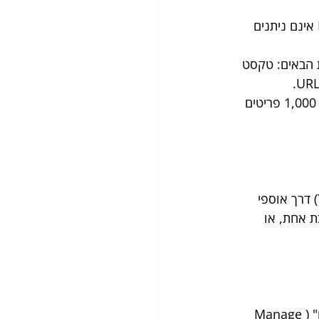
: אוספים משותפים בחשבונות Enterprise אינם ניתנים 
 הבאים: טקסט 
: האוסף יכול להכיל עד 1,000 פריטים. אוספים עם יותר מ 1,000 פריטים 
, ניתן לגשת למנהל התרגום (Translation Manager) דרך אוספי 
ת אחת, או 
ללחוץ על "פעולות נוספות" (More Actions) בראש המסך ולבחור "ניהול תרגומים" (Manage 