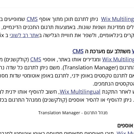
Wix Multilin
  ניתן לתרגם תוכן מתוך אוסף 
CMS
 שמופיעים ב
 ממדינות ושפות שונות. באמצעות תרגום התכנים הדינמיים, ני
קרים בינלאומיים, ולשפר את חוויית הגלישה ב
אתר רב לשוני
 ב Wix
 משתלב עם מערכת ה 
CMS
Wix Multilin
 ומגדירים אותו באתר, אוספי 
CMS
 (קולקשנים) מ
באופן אוטומטי במנהל התרגום (Translation Manager). משם ניתן ל
ם לתרגם טקסטים באופן ידני, לתרגם באופן אוטומטי שדות מסוימ
הטקסטים הנתמכים.
 לאחר התקנת 
Wix Multilingual
, חשוב להוסיף אותו ידנית ל
. ניתן להוסיף או להסיר אוספים (קולקשנים) ממנהל התרגום בכל
מנהל התרגום - Translation Manager
אוספים
Wix Mu
, תוכן מאוספים מתאימים מתווסף באופן אוטומטי למנהל