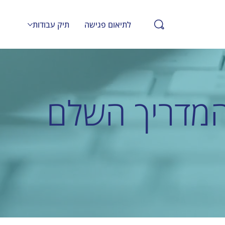
לתיאום פגישה
תיק עבודות
 תוכן מ CMS באתר Wix: המדריך השלם