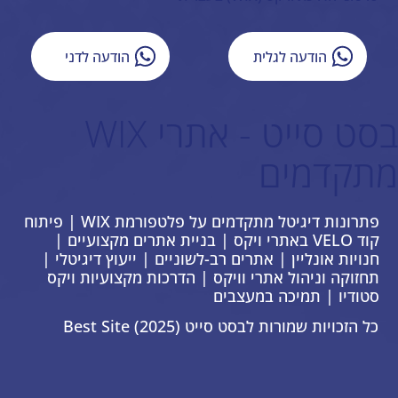
הודעה לגלית
הודעה לדני
בסט סייט - אתרי WIX
מתקדמים
פתרונות דיגיטל מתקדמים על פלטפורמת WIX | פיתוח
קוד VELO באתרי ויקס | בניית אתרים מקצועיים |
חנויות אונליין | אתרים רב-לשוניים | ייעוץ דיגיטלי |
תחזוקה וניהול אתרי וויקס | הדרכות מקצועיות ויקס
סטודיו | תמיכה במעצבים
כל הזכויות שמורות לבסט סייט Best Site (2025)