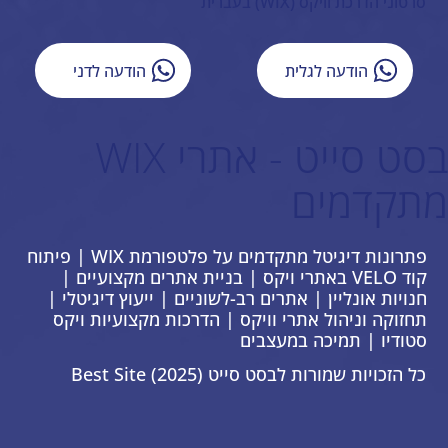
סרטוני הדרכת וויקס (WIX) בעברית
הודעה לגלית
הודעה לדני
בסט סייט - אתרי WIX
מתקדמים
פתרונות דיגיטל מתקדמים על פלטפורמת WIX | פיתוח
קוד VELO באתרי ויקס | בניית אתרים מקצועיים |
חנויות אונליין | אתרים רב-לשוניים | ייעוץ דיגיטלי |
תחזוקה וניהול אתרי וויקס | הדרכות מקצועיות ויקס
סטודיו | תמיכה במעצבים
כל הזכויות שמורות לבסט סייט Best Site (2025)