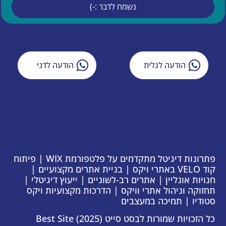
נשמח לדבר :-)
איפיון אתר וויקס
ייעוץ עסקי
סרטוני הדרכת וויקס (WIX) בעברית
הודעה לגלית
הודעה לדני
בסט סייט - אתרי WIX
מתקדמים
פתרונות דיגיטל מתקדמים על פלטפורמת WIX | פיתוח
קוד VELO באתרי ויקס | בניית אתרים מקצועיים |
חנויות אונליין | אתרים רב-לשוניים | ייעוץ דיגיטלי |
תחזוקה וניהול אתרי וויקס | הדרכות מקצועיות ויקס
סטודיו | תמיכה במעצבים
כל הזכויות שמורות לבסט סייט Best Site (2025)