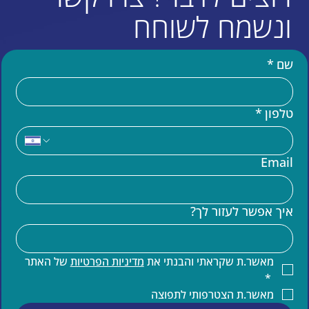
ונשמח לשוחח
שם
*
טלפון
*
עוד באתר
Email
בניית אתר וויקס (WIX)
מומחים לקוד בוויקס VELO
איך אפשר לעזור לך?
שידרוג אתר וויקס
הדרכות וויקס
קידום אתרים
קידום אורגני של אתר וויקס
מאשר.ת שקראתי והבנתי את 
מדיניות הפרטיות
 של האתר 
תחזוקת אתר וויקס
*
הדרכות ותמיכה טכנית למעצבים בוויקס
מאשר.ת הצטרפותי לתפוצה
תמיכה בעברית באתרי וויקס