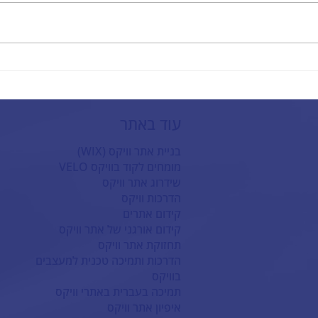
שיפור נראות הקידום בגוגל עם כלי
שדרוג 
ה-AI בבלוג בויקס
לעסק 
עוד באתר
בניית אתר וויקס (WIX)
מומחים לקוד בוויקס VELO
שידרוג אתר וויקס
הדרכות וויקס
קידום אתרים
קידום אורגני של אתר וויקס
תחזוקת אתר וויקס
הדרכות ותמיכה טכנית למעצבים
בוויקס
תמיכה בעברית באתרי וויקס
איפיון אתר וויקס