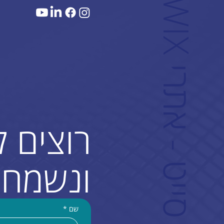
W
ם
רוצים 
ונשמח 
שם
*