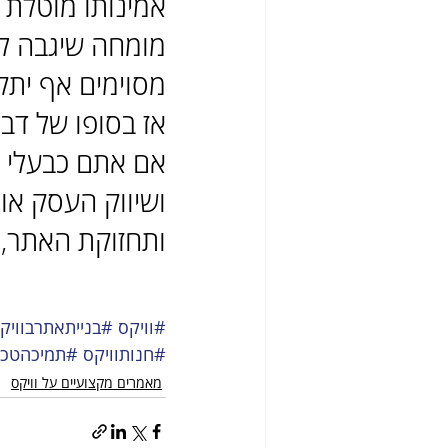
אמינותו מוטלת 
מומחה שיגבה ל
מסוימים אף יתק
אם אתם כבעלי ע
ושיווק העסק או
ותחזוקת האתר, WIX הוא הפתרון הטוב ביותר עבורכם
#וויקס
#בנייתאתרבוויק
#חנותוויקס
#תמיכהטכני
מאמרים מקצועיים על וויקס