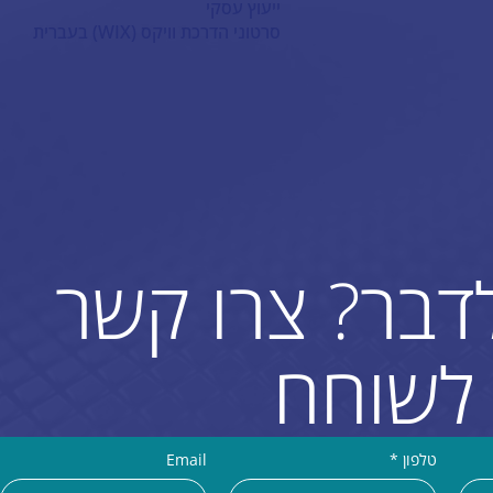
ייעוץ עסקי
סרטוני הדרכת וויקס (WIX) בעברית
לדבר? צרו קשר
לשוחח
טלפון
*
Email