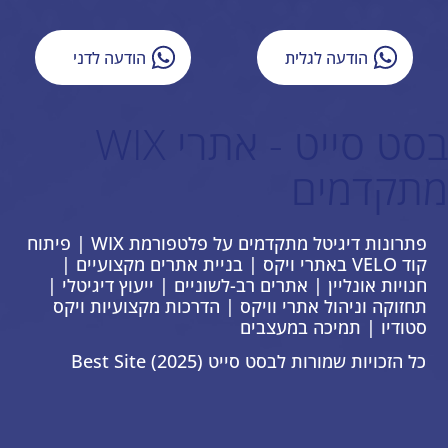
הודעה לגלית
הודעה לדני
בסט סייט - אתרי WIX
מתקדמים
פתרונות דיגיטל מתקדמים על פלטפורמת WIX | פיתוח
קוד VELO באתרי ויקס | בניית אתרים מקצועיים |
חנויות אונליין | אתרים רב-לשוניים | ייעוץ דיגיטלי |
תחזוקה וניהול אתרי וויקס | הדרכות מקצועיות ויקס
סטודיו | תמיכה במעצבים
כל הזכויות שמורות לבסט סייט Best Site (2025)