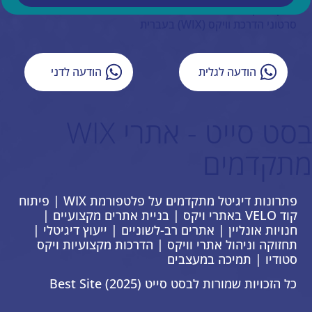
ייעוץ עסקי
סרטוני הדרכת וויקס (WIX) בעברית
הודעה לגלית
הודעה לדני
בסט סייט - אתרי WIX
מתקדמים
פתרונות דיגיטל מתקדמים על פלטפורמת WIX | פיתוח
קוד VELO באתרי ויקס | בניית אתרים מקצועיים |
חנויות אונליין | אתרים רב-לשוניים | ייעוץ דיגיטלי |
תחזוקה וניהול אתרי וויקס | הדרכות מקצועיות ויקס
סטודיו | תמיכה במעצבים
כל הזכויות שמורות לבסט סייט Best Site (2025)