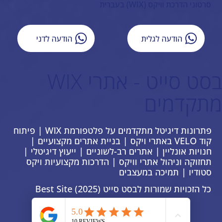
סרטוני הדרכת וויקס (WIX) בעברית
הודעה לגלית
הודעה לדני
בסט סייט - אתרי WIX
מתקדמים
פתרונות דיגיטל מתקדמים על פלטפורמת WIX | פיתוח
קוד VELO באתרי ויקס | בניית אתרים מקצועיים |
חנויות אונליין | אתרים רב-לשוניים | ייעוץ דיגיטלי |
תחזוקה וניהול אתרי וויקס | הדרכות מקצועיות ויקס
סטודיו | תמיכה במעצבים
כל הזכויות שמורות לבסט סייט Best Site (2025)