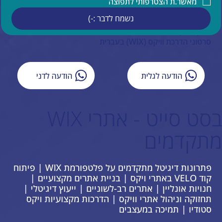
מאשר.ת הצטרפותי לתפוצה
תמיכה בעברית באתרי וויקס
נשמח לדבר :-)
איפיון אתר וויקס
ייעוץ עסקי
סרטוני הדרכת וויקס (WIX) בעברית
הודעה לגלית
הודעה לדני
בסט סייט - אתרי WIX
מתקדמים
פתרונות דיגיטל מתקדמים על פלטפורמת WIX | פיתוח
קוד VELO באתרי ויקס | בניית אתרים מקצועיים |
חנויות אונליין | אתרים רב-לשוניים | ייעוץ דיגיטלי |
תחזוקה וניהול אתרי וויקס | הדרכות מקצועיות ויקס
סטודיו | תמיכה במעצבים