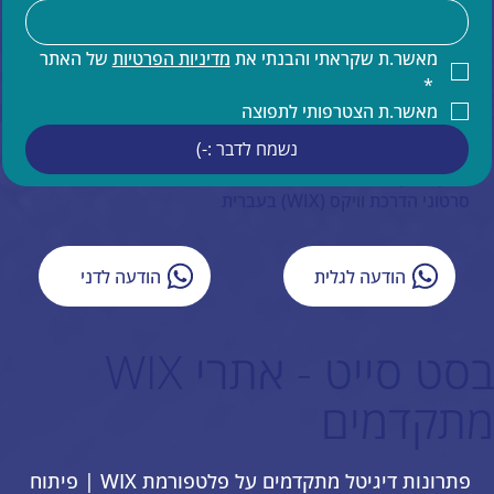
הדרכות וויקס
קידום אתרים
קידום אורגני של אתר וויקס
מאשר.ת שקראתי והבנתי את 
מדיניות הפרטיות
 של האתר 
תחזוקת אתר וויקס
*
הדרכות ותמיכה טכנית למעצבים בוויקס
מאשר.ת הצטרפותי לתפוצה
תמיכה בעברית באתרי וויקס
נשמח לדבר :-)
איפיון אתר וויקס
ייעוץ עסקי
סרטוני הדרכת וויקס (WIX) בעברית
הודעה לגלית
הודעה לדני
בסט סייט - אתרי WIX
מתקדמים
פתרונות דיגיטל מתקדמים על פלטפורמת WIX | פיתוח