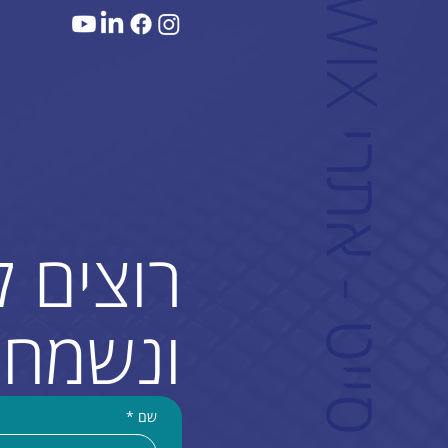
W
ם
רוצים 
ונשמח 
שם
*