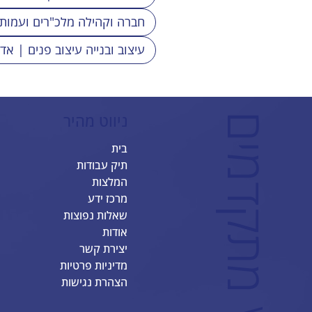
לבחירתך
חברה וקהילה מלכ"רים ועמות
עיצוב ובנייה עיצוב פנים | אד
ניווט מהיר
ב
ס
ט
ס
י
י
ט
-
א
ת
ר
י
I
X
מ
ת
ק
ד
מ
י
בית
תיק עבודות
המלצות
מרכז ידע
שאלות נפוצות
אודות
יצירת קשר
מדיניות פרטיות
הצהרת נגישות