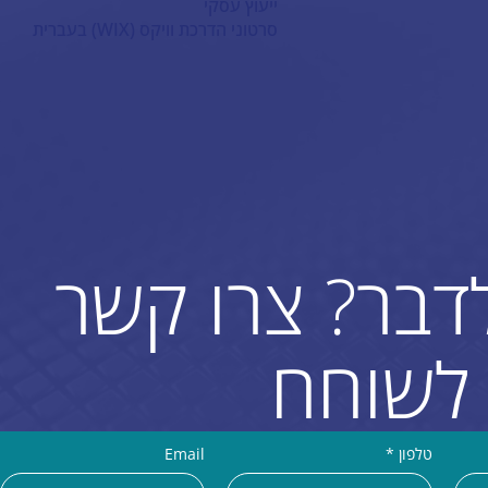
ייעוץ עסקי
סרטוני הדרכת וויקס (WIX) בעברית
לדבר? צרו קשר
לשוחח
טלפון
*
Email