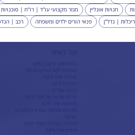
ות
חנויות אונליין
מגזר מקצועי עו"ד | רו"ח | סוכנויות 
ריכלות | נדל"ן
פנאי הורים ילדים ומשפחה
רכב | הנדס
עוד באתר
בניית אתר וויקס (WIX)
מומחים לקוד בוויקס VELO
שידרוג אתר וויקס
הדרכות וויקס
קידום אתרים
קידום אורגני של אתר וויקס
תחזוקת אתר וויקס
הדרכות ותמיכה טכנית למעצבים
בוויקס
תמיכה בעברית באתרי וויקס
איפיון אתר וויקס