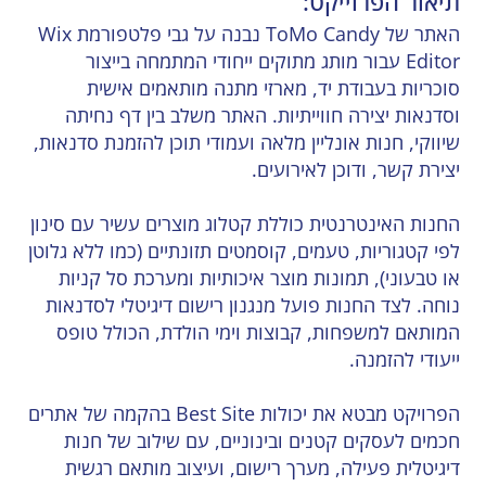
תיאור הפרוייקט:
האתר של ToMo Candy נבנה על גבי פלטפורמת Wix
Editor עבור מותג מתוקים ייחודי המתמחה בייצור
סוכריות בעבודת יד, מארזי מתנה מותאמים אישית
וסדנאות יצירה חווייתיות. האתר משלב בין דף נחיתה
שיווקי, חנות אונליין מלאה ועמודי תוכן להזמנת סדנאות,
יצירת קשר, ודוכן לאירועים.
החנות האינטרנטית כוללת קטלוג מוצרים עשיר עם סינון
לפי קטגוריות, טעמים, קוסמטים תזונתיים (כמו ללא גלוטן
או טבעוני), תמונות מוצר איכותיות ומערכת סל קניות
נוחה. לצד החנות פועל מנגנון רישום דיגיטלי לסדנאות
המותאם למשפחות, קבוצות וימי הולדת, הכולל טופס
ייעודי להזמנה.
הפרויקט מבטא את יכולות Best Site בהקמה של אתרים
חכמים לעסקים קטנים ובינוניים, עם שילוב של חנות
דיגיטלית פעילה, מערך רישום, ועיצוב מותאם רגשית