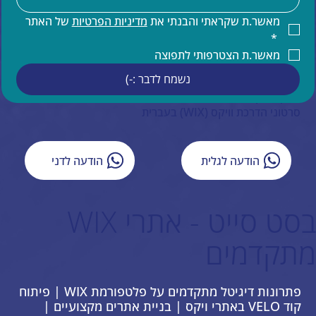
קידום אתרים
קידום אורגני של אתר וויקס
מאשר.ת שקראתי והבנתי את 
מדיניות הפרטיות
 של האתר 
תחזוקת אתר וויקס
*
הדרכות ותמיכה טכנית למעצבים בוויקס
מאשר.ת הצטרפותי לתפוצה
תמיכה בעברית באתרי וויקס
נשמח לדבר :-)
איפיון אתר וויקס
ייעוץ עסקי
סרטוני הדרכת וויקס (WIX) בעברית
הודעה לגלית
הודעה לדני
בסט סייט - אתרי WIX
מתקדמים
פתרונות דיגיטל מתקדמים על פלטפורמת WIX | פיתוח
קוד VELO באתרי ויקס | בניית אתרים מקצועיים |