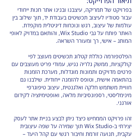
תיאור הפרוייקט:
בפרויקט של תמריקה, עיצבנו ובנינו אתר חנות ייחודי
עבור סטודיו לעיצוב תכשיטים בעבודת יד, תוך שילוב בין
עולמות של עיצוב, רגש ונוכחות דיגיטלית מוקפדת.
האתר פותח על גבי Wix Studio, והותאם במדויק לאופי
המותג – אישי, רך ומעורר השראה.
הפלטפורמה כוללת קטלוג תכשיטים מעוצב לפי
קולקציות, ממשק גלריה נגיש, עמודי פריט מעוצבים עם
פרטים מדויקים ותמונות מוגדלות, מערכת הזמנות
בהתאמה אישית, וטופס להזמנה ייחודית. שילבנו גם
חוויית משתמש חלקה ואלגנטית, עיצוב טיפוגרפי
מינימליסטי, רספונסיביות מלאה, ואופטימיזציה לקידום
אורגני.
זהו פרויקט הממחיש כיצד ניתן לבצע בניית אתר לעסק
יצירתי ב‑Wix Studio תוך שמירה על שפה עיצובית
עקבית, תנועה זורמת וחיבור רגשי עם קהל היעד –