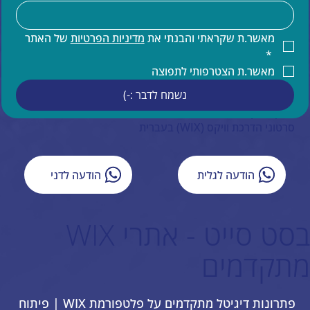
הדרכות וויקס
קידום אתרים
קידום אורגני של אתר וויקס
מאשר.ת שקראתי והבנתי את 
מדיניות הפרטיות
 של האתר 
תחזוקת אתר וויקס
*
הדרכות ותמיכה טכנית למעצבים בוויקס
מאשר.ת הצטרפותי לתפוצה
תמיכה בעברית באתרי וויקס
נשמח לדבר :-)
איפיון אתר וויקס
ייעוץ עסקי
סרטוני הדרכת וויקס (WIX) בעברית
הודעה לגלית
הודעה לדני
בסט סייט - אתרי WIX
מתקדמים
פתרונות דיגיטל מתקדמים על פלטפורמת WIX | פיתוח