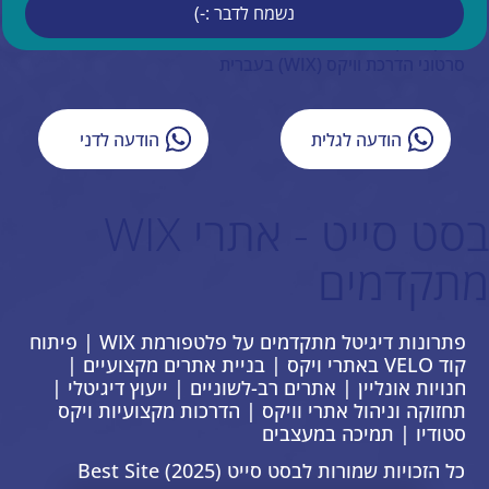
נשמח לדבר :-)
איפיון אתר וויקס
ייעוץ עסקי
סרטוני הדרכת וויקס (WIX) בעברית
הודעה לגלית
הודעה לדני
בסט סייט - אתרי WIX
מתקדמים
פתרונות דיגיטל מתקדמים על פלטפורמת WIX | פיתוח
קוד VELO באתרי ויקס | בניית אתרים מקצועיים |
חנויות אונליין | אתרים רב-לשוניים | ייעוץ דיגיטלי |
תחזוקה וניהול אתרי וויקס | הדרכות מקצועיות ויקס
סטודיו | תמיכה במעצבים
כל הזכויות שמורות לבסט סייט Best Site (2025)