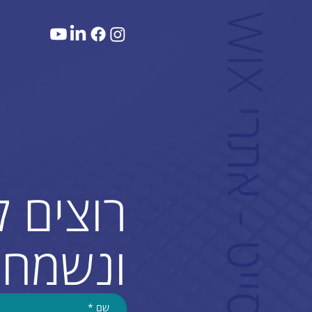
W
ם
רוצים 
ונשמח 
שם
*