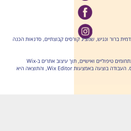
מית ברור ונגיש, שמציג קורסים קבוצתיים, סדנאות הכנה
הפרויקט מדגים את היכולת של Best Site לבצע בניית אתרי תדמית ב-Wix עבור עסקים קטנים בתחומים טיפוליים ואישיים, תוך עיצוב אתרים ב-Wix
בהתאמה אישית, יצירת מבנה תוכן רך ומרווח, והצגת מידע ברור שמניע לפעולה בלי תחושת עומס. העבודה בוצעה באמצעות Wix Editor, והתוצאה היא