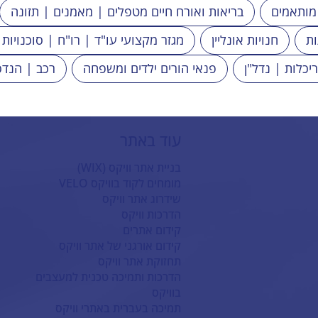
 מותאמים
בריאות ואורח חיים מטפלים | מאמנים | תזונה
ות
חנויות אונליין
מגזר מקצועי עו"ד | רו"ח | סוכנויות 
ריכלות | נדל"ן
פנאי הורים ילדים ומשפחה
רכב | הנדס
עוד באתר
בניית אתר וויקס (WIX)
מומחים לקוד בוויקס VELO
שידרוג אתר וויקס
הדרכות וויקס
קידום אתרים
קידום אורגני של אתר וויקס
תחזוקת אתר וויקס
הדרכות ותמיכה טכנית למעצבים
בוויקס
תמיכה בעברית באתרי וויקס