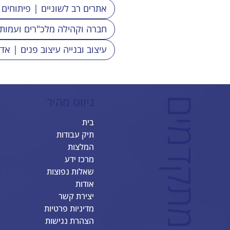
לבחירתך
אתרים רב לשוניים | פיתוחים
חברה וקהילה מלכ"רים ועמות
עיצוב ובנייה עיצוב פנים | אד
ניווט מהיר
ב
ס
ט
ס
י
י
ט
-
א
ת
ר
י
I
X
מ
ת
ק
ד
מ
י
בית
תיק עבודות
המלצות
מרכז ידע
שאלות נפוצות
אודות
יצירת קשר
מדיניות פרטיות
הצהרת נגישות