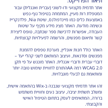
תיאור הפרוייקט:
אתר תדמית מקצועי ודו-לשוני (עברית ואנגלית) עבור
המטפלת רות מעיין, המתמחה בטיפול גוף-נפש
באמצעות כלים כמו מיינדפולנס, שיטת Nia, פלדנקרייז
ונשימה מודעת. האתר מציג מידע מקיף על שיטות
העבודה, אפשרות לרכישת ספר שכתבה, טופס ליצירת
קשר ותיאום מפגשים, והרשמה לפעילויות קבוצתיות.
האתר כולל חנות אונליין, מערכת טפסים להזמנת
מפגשים וסדנאות, ועיצוב המותאם לשני קהלי יעד –
דוברי עברית ודוברי אנגלית. האתר מונגש על פי תקן
WCAG 2.0 רמה AAהתורם לחוויית שימוש טובה יותר
ומותאמת גם לבעלי מוגבלויות.
זהו אתר תדמיתי מקצועי שנבנה ב‑Wix בהתאמה אישית,
ומשלב תשתית יציבה, עיצוב נעים וחוויית משתמש
ברורה, המתאימים לעסק בתחום הטיפול האישי
והקבוצתי.