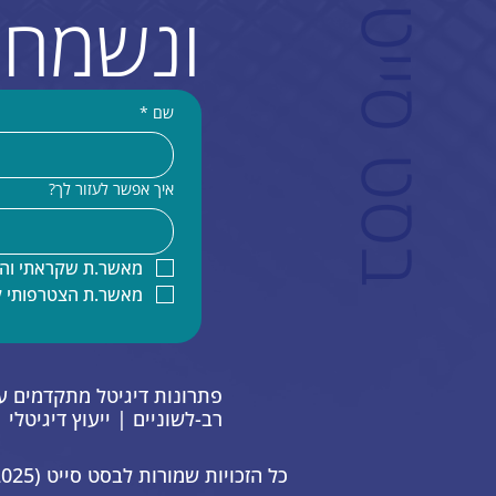
ם
ונשמח 
שם
*
איך אפשר לעזור לך?
מאשר.ת שקראתי והב
מאשר.ת הצטרפותי 
רב-לשוניים | ייעוץ דיגיטלי
כל הזכויות שמורות לבסט סייט Best Site (2025)