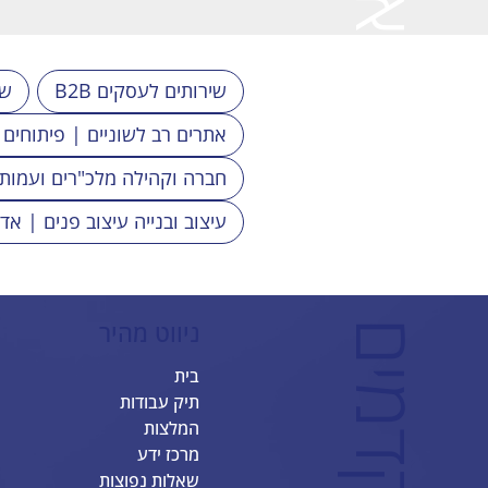
לבחירתך
B2B שירותים לעסקים
2C
אתרים רב לשוניים | פיתוחים
חברה וקהילה מלכ"רים ועמות
עיצוב ובנייה עיצוב פנים | אד
ניווט מהיר
ב
ס
ט
ס
י
י
ט
-
א
ת
ר
י
I
X
מ
ת
ק
ד
מ
י
בית
תיק עבודות
המלצות
מרכז ידע
שאלות נפוצות