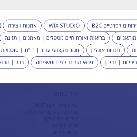
B שירותים לפרטיים
WIX STUDIO
אמנות ויצירה
 מותאמים
בריאות ואורח חיים מטפלים | מאמנים | תזונה
ות
חנויות אונליין
מגזר מקצועי עו"ד | רו"ח | סוכנויות 
ריכלות | נדל"ן
פנאי הורים ילדים ומשפחה
רכב | הנדס
עוד באתר
בניית אתר וויקס (WIX)
מומחים לקוד בוויקס VELO
שידרוג אתר וויקס
הדרכות וויקס
קידום אתרים