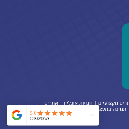
יתוח קוד VELO באתרי ויקס | בניית אתרים מקצועיים | חנויות אונליין | אתרים
 | תמיכה במעצבים