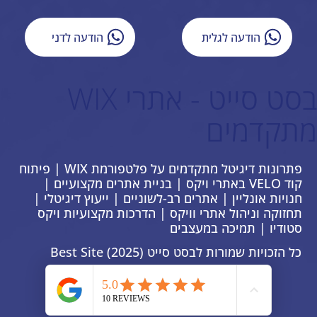
הודעה לגלית
הודעה לדני
בסט סייט - אתרי WIX
מתקדמים
פתרונות דיגיטל מתקדמים על פלטפורמת WIX | פיתוח
קוד VELO באתרי ויקס | בניית אתרים מקצועיים |
חנויות אונליין | אתרים רב-לשוניים | ייעוץ דיגיטלי |
תחזוקה וניהול אתרי וויקס | הדרכות מקצועיות ויקס
סטודיו | תמיכה במעצבים
כל הזכויות שמורות לבסט סייט Best Site (2025)