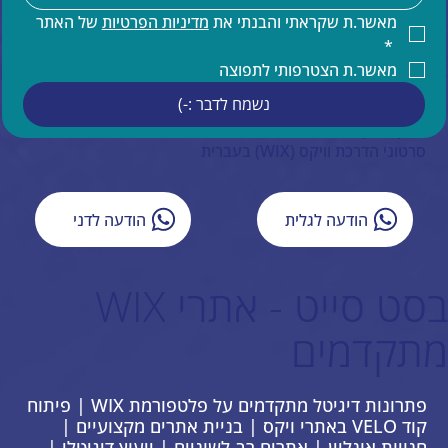
קידום אורגני של אתר וויקס
מאשר.ת שקראתי והבנתי את 
מדיניות הפרטיות
 של האתר 
תחזוקת אתר וויקס
*
הדרכות ותמיכה טכנית למעצבים בוויקס
מאשר.ת הצטרפותי לתפוצה
תמיכה בעברית באתרי וויקס
נשמח לדבר :-)
איפיון אתר וויקס
ייעוץ עסקי
סרטוני הדרכת וויקס (WIX) בעברית
הודעה לגלית
הודעה לדני
בסט סייט - אתרי WIX
מתקדמים
פתרונות דיגיטל מתקדמים על פלטפורמת WIX | פיתוח
קוד VELO באתרי ויקס | בניית אתרים מקצועיים |
חנויות אונליין | אתרים רב-לשוניים | ייעוץ דיגיטלי |