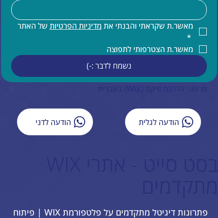
הדרכות וויקס
קידום אתרים
קידום אורגני של אתר וויקס
מאשר.ת שקראתי והבנתי את 
מדיניות הפרטיות
 של האתר 
תחזוקת אתר וויקס
*
הדרכות ותמיכה טכנית למעצבים בוויקס
מאשר.ת הצטרפותי לתפוצה
תמיכה בעברית באתרי וויקס
נשמח לדבר :-)
איפיון אתר וויקס
ייעוץ עסקי
סרטוני הדרכת וויקס (WIX) בעברית
הודעה לגלית
הודעה לדני
בסט סייט - אתרי WIX
מתקדמים
פתרונות דיגיטל מתקדמים על פלטפורמת WIX | פיתוח