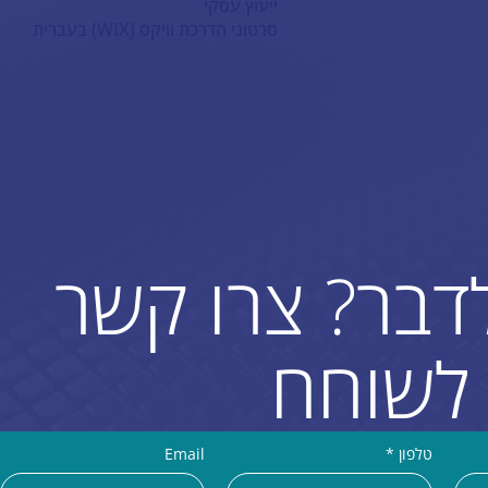
ייעוץ עסקי
סרטוני הדרכת וויקס (WIX) בעברית
לדבר? צרו קשר
לשוחח
טלפון
*
Email