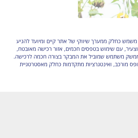
ף משמש כחלק ממערך שיווקי של אתר קיים ומיועד להניע
וצעיר, עם שימוש בטפסים חכמים, אזור רכישה מאובטח,
תמיכה בהרשאות גישה מותאמות ובממשק משתמש שמוביל את המבקר בצורה חכמה לרכישה.
רכת קורסים דיגיטליים ב-Wix, המשלב אזור אישי, טופס מורכב, ואינטגרציות מתקדמות כחלק מאסטרטגיית