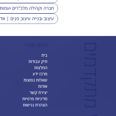
לבחירתך
חברה וקהילה מלכ"רים ועמות
עיצוב ובנייה עיצוב פנים | אד
ניווט מהיר
ב
ס
ט
ס
י
י
ט
-
א
ת
ר
י
I
X
מ
ת
ק
ד
מ
י
בית
תיק עבודות
המלצות
מרכז ידע
שאלות נפוצות
אודות
יצירת קשר
מדיניות פרטיות
הצהרת נגישות