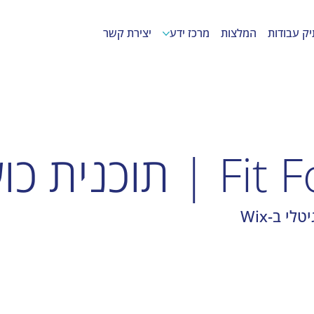
יק עבודות
המלצות
מרכז ידע
יצירת קשר
 כושר והרזיה
י ב-Wix