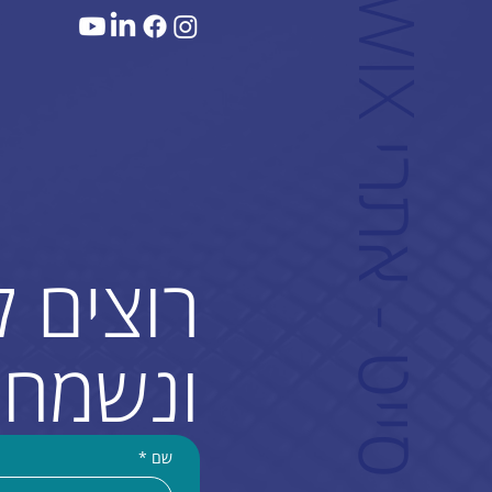
W
ם
רוצים 
ונשמח 
שם
*