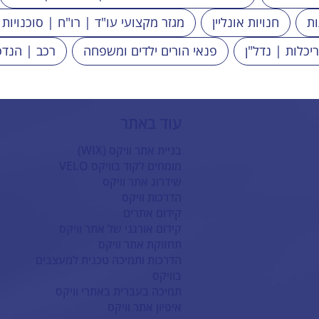
ות
חנויות אונליין
מגזר מקצועי עו"ד | רו"ח | סוכנויות 
ריכלות | נדל"ן
פנאי הורים ילדים ומשפחה
רכב | הנדס
עוד באתר
בניית אתר וויקס (WIX)
מומחים לקוד בוויקס VELO
שידרוג אתר וויקס
הדרכות וויקס
קידום אתרים
קידום אורגני של אתר וויקס
תחזוקת אתר וויקס
הדרכות ותמיכה טכנית למעצבים
בוויקס
תמיכה בעברית באתרי וויקס
איפיון אתר וויקס