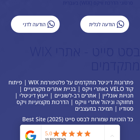
סרטוני הדרכת וויקס (WIX) בעברית
הודעה לגלית
הודעה לדני
בסט סייט - אתרי WIX
מתקדמים
פתרונות דיגיטל מתקדמים על פלטפורמת WIX | פיתוח
קוד VELO באתרי ויקס | בניית אתרים מקצועיים |
חנויות אונליין | אתרים רב-לשוניים | ייעוץ דיגיטלי |
תחזוקה וניהול אתרי וויקס | הדרכות מקצועיות ויקס
סטודיו | תמיכה במעצבים
כל הזכויות שמורות לבסט סייט Best Site (2025)