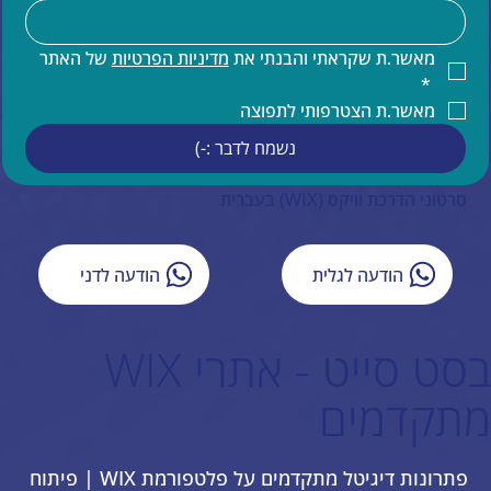
הדרכות וויקס
קידום אתרים
קידום אורגני של אתר וויקס
מאשר.ת שקראתי והבנתי את 
מדיניות הפרטיות
 של האתר 
תחזוקת אתר וויקס
*
הדרכות ותמיכה טכנית למעצבים בוויקס
מאשר.ת הצטרפותי לתפוצה
תמיכה בעברית באתרי וויקס
נשמח לדבר :-)
איפיון אתר וויקס
ייעוץ עסקי
סרטוני הדרכת וויקס (WIX) בעברית
הודעה לגלית
הודעה לדני
בסט סייט - אתרי WIX
מתקדמים
פתרונות דיגיטל מתקדמים על פלטפורמת WIX | פיתוח