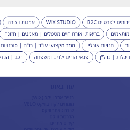
B שירותים לפרטיים
WIX STUDIO
אמנות ויצירה
 מותאמים
בריאות ואורח חיים מטפלים | מאמנים | תזונה
ות
חנויות אונליין
מגזר מקצועי עו"ד | רו"ח | סוכנויות 
ריכלות | נדל"ן
פנאי הורים ילדים ומשפחה
רכב | הנדס
עוד באתר
בניית אתר וויקס (WIX)
מומחים לקוד בוויקס VELO
שידרוג אתר וויקס
הדרכות וויקס
קידום אתרים
קידום אורגני של אתר וויקס