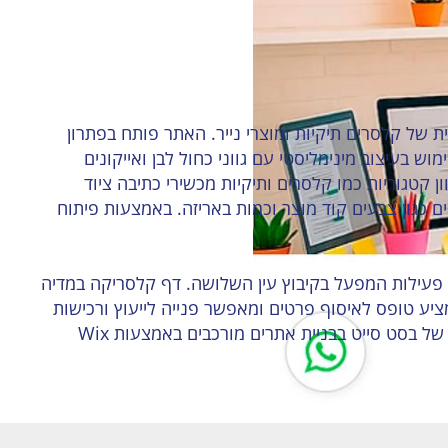
של קלסרים תיקיות ומוצרי נייר. האתר פותח בפתרון
ימוש בעיצוב מינימליסטי עם גווני כחול לבן ואייקונים
 קטגוריות כמו קלסרים ותיקיות מכשירי כתיבה ציוד
טים כגון צבעים קוד מוצר וכמות באריזה. באמצעות פיתוח
פעילות המפעל בקיבוץ עין השלושה. דף קלסריקה במדיה
יע טופס לאיסוף פרטים ומאפשר פנייה לייעוץ ורכישות
סיטונאיות. האתר מותאם לנייד ומציע חוויית משתמש עם ניווט אינטואיטיבי ומדגים את המומחיות של בסט סייט בבניית אתרים מורכבים באמצעות Wix