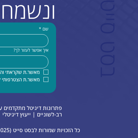
ם
ונשמח 
שם
*
איך אפשר לעזור לך?
מאשר.ת שקראתי והב
מאשר.ת הצטרפותי 
רב-לשוניים | ייעוץ דיגיטלי
כל הזכויות שמורות לבסט סייט Best Site (2025)