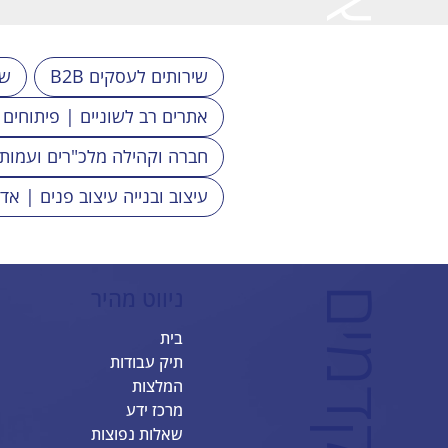
לבחירתך
B2B שירותים לעסקים
2C
אתרים רב לשוניים | פיתוחים
חברה וקהילה מלכ"רים ועמות
עיצוב ובנייה עיצוב פנים | אד
ניווט מהיר
ב
ס
ט
ס
י
י
ט
-
א
ת
ר
י
I
X
מ
ת
ק
ד
מ
י
בית
תיק עבודות
המלצות
מרכז ידע
שאלות נפוצות