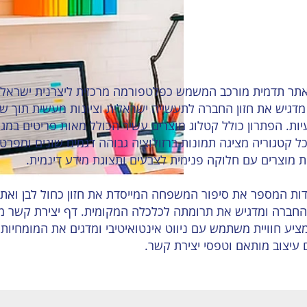
תר תדמית מורכב המשמש כפלטפורמה מרכזית ליצרנית ישראלית 
ת והוא מדגיש את חזון החברה לתעשייה ישראלית וציונות מעשית תוך ש
ות. הפתרון כולל קטלוג מוצרים עשיר הכולל מאות פריטים במגוון
ו. כל קטגוריה מציגה תמונות ברזולוציה גבוהה דגמים שונים ומפר
ות המספר את סיפור המשפחה המייסדת את חזון כחול לבן ואת 
 החברה ומדגיש את תרומתה לכלכלה המקומית. דף יצירת קשר מצ