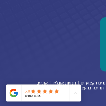
יתוח קוד VELO באתרי ויקס | בניית אתרים מקצועיים | חנויות אונליין | אתרים
 | תמיכה במעצבים