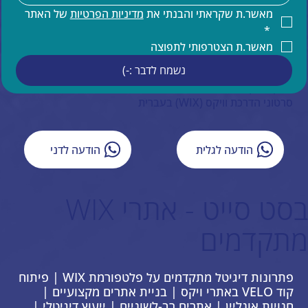
קידום אורגני של אתר וויקס
מאשר.ת שקראתי והבנתי את 
מדיניות הפרטיות
 של האתר 
תחזוקת אתר וויקס
*
הדרכות ותמיכה טכנית למעצבים בוויקס
מאשר.ת הצטרפותי לתפוצה
תמיכה בעברית באתרי וויקס
נשמח לדבר :-)
איפיון אתר וויקס
ייעוץ עסקי
סרטוני הדרכת וויקס (WIX) בעברית
הודעה לגלית
הודעה לדני
בסט סייט - אתרי WIX
מתקדמים
פתרונות דיגיטל מתקדמים על פלטפורמת WIX | פיתוח
קוד VELO באתרי ויקס | בניית אתרים מקצועיים |
חנויות אונליין | אתרים רב-לשוניים | ייעוץ דיגיטלי |