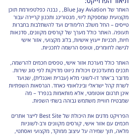
תיאור הפרוייקט:
האתר של Blue Jay Aviation, , נבנה כפלטפורמת תוכן
מקצועית שמספקת ליווי, מנטורינג ותכנון קריירה עבור
טייסים – החל משלב הלימודים ועד להשתלבות בחברות
תעופה. האתר כולל מערך של קורסים מקוונים, סדנאות
חיות, תכניות ייעוץ אישיות, בלוג מקצועי, אזור אישי
לגישה לחומרים, וטופס הרשמה לתכניות.
האתר כולל מערכת אזור אישי, טפסים חכמים להרשמה,
תכנים מתעדכנים ויכולות ניווט מדויקות לפי סוג שירות.
מדובר ב־אתר דו-לשוני מלא (עברית ואנגלית), שנועד
לשרת קהל ישראלי ובינלאומי כאחד. הגרסאות השפתיות
אינן תרגום אוטומטי, אלא מותאמות בנפרד – מה
שמבטיח חוויית משתמש גבוהה בשתי השפות.
הפרויקט מדגים את היכולת של Best Site לייצר אתרים
חכמים עם אזור אישי, קורסים מקוונים ורב-לשוניות
מלאה, תוך שמירה על עיצוב ממוקד, מקצועי ואסתטי,