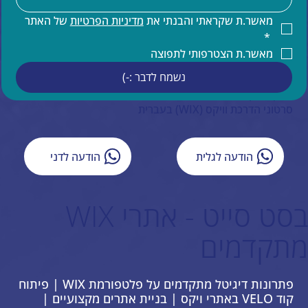
קידום אתרים
קידום אורגני של אתר וויקס
מאשר.ת שקראתי והבנתי את 
מדיניות הפרטיות
 של האתר 
תחזוקת אתר וויקס
*
הדרכות ותמיכה טכנית למעצבים בוויקס
מאשר.ת הצטרפותי לתפוצה
תמיכה בעברית באתרי וויקס
נשמח לדבר :-)
איפיון אתר וויקס
ייעוץ עסקי
סרטוני הדרכת וויקס (WIX) בעברית
הודעה לגלית
הודעה לדני
בסט סייט - אתרי WIX
מתקדמים
פתרונות דיגיטל מתקדמים על פלטפורמת WIX | פיתוח
קוד VELO באתרי ויקס | בניית אתרים מקצועיים |