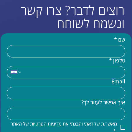
רוצים לדבר? צרו קשר
ונשמח לשוחח
שם
*
טלפון
*
עוד באתר
Email
בניית אתר וויקס (WIX)
מומחים לקוד בוויקס VELO
איך אפשר לעזור לך?
שידרוג אתר וויקס
הדרכות וויקס
קידום אתרים
קידום אורגני של אתר וויקס
מאשר.ת שקראתי והבנתי את 
מדיניות הפרטיות
 של האתר 
תחזוקת אתר וויקס
*