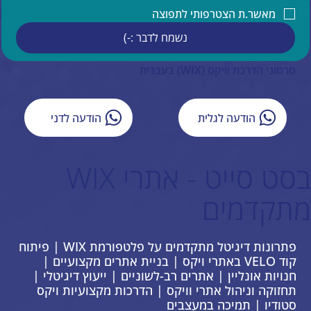
הדרכות ותמיכה טכנית למעצבים בוויקס
מאשר.ת הצטרפותי לתפוצה
תמיכה בעברית באתרי וויקס
נשמח לדבר :-)
איפיון אתר וויקס
ייעוץ עסקי
סרטוני הדרכת וויקס (WIX) בעברית
הודעה לגלית
הודעה לדני
בסט סייט - אתרי WIX
מתקדמים
פתרונות דיגיטל מתקדמים על פלטפורמת WIX | פיתוח
קוד VELO באתרי ויקס | בניית אתרים מקצועיים |
חנויות אונליין | אתרים רב-לשוניים | ייעוץ דיגיטלי |
תחזוקה וניהול אתרי וויקס | הדרכות מקצועיות ויקס
סטודיו | תמיכה במעצבים