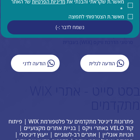
קידום אורגני של אתר וויקס
מאשר.ת שקראתי והבנתי את 
מדיניות הפרטיות
 של האתר 
תחזוקת אתר וויקס
*
הדרכות ותמיכה טכנית למעצבים בוויקס
מאשר.ת הצטרפותי לתפוצה
תמיכה בעברית באתרי וויקס
נשמח לדבר :-)
איפיון אתר וויקס
ייעוץ עסקי
סרטוני הדרכת וויקס (WIX) בעברית
הודעה לגלית
הודעה לדני
בסט סייט - אתרי WIX
מתקדמים
פתרונות דיגיטל מתקדמים על פלטפורמת WIX | פיתוח
קוד VELO באתרי ויקס | בניית אתרים מקצועיים |
חנויות אונליין | אתרים רב-לשוניים | ייעוץ דיגיטלי |