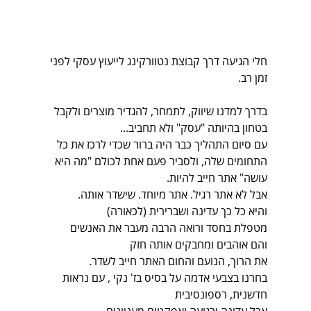
חלי הגיעה דרך קבוצת נטוורקינג לייעוץ עסקי לפני 
זמן רב.
בדרך למדנו שיווק, לתמחר, להגדיר מוצרים ולקבל 
בטחון בהיותה "עסק" ולא תחביב...
עם סיום התהליך כבר היה ברור שכדי לרכז את כל 
התחומים שלה, ולסביר פעם אחת לכולם "מה היא 
עושה" אתר חייב להיות.
אבל לא אתר רגיל. אתר מיוחד. שישדר אותה.
והיא כל כך עדינה ושברירית (לכאורה)
מטפלת בחסד ורואה הרבה מעבר את האנשים
והם אוהבים ומחבקים אותה חזק
את הרוך, הנועם והחום האתר חייב לשדר.
בחרנו בצבעי אדמה על בסיס בז' נקי , עם נראות 
חדשנית, רספונסיבית
אבל עדינה ורגועה ואפקטים מעניינים.