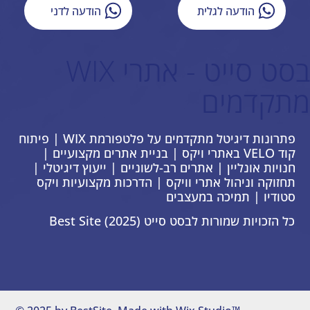
הודעה לגלית
הודעה לדני
בסט סייט - אתרי WIX
מתקדמים
פתרונות דיגיטל מתקדמים על פלטפורמת WIX | פיתוח
קוד VELO באתרי ויקס | בניית אתרים מקצועיים |
חנויות אונליין | אתרים רב-לשוניים | ייעוץ דיגיטלי |
תחזוקה וניהול אתרי וויקס | הדרכות מקצועיות ויקס
סטודיו | תמיכה במעצבים
כל הזכויות שמורות לבסט סייט Best Site (2025)