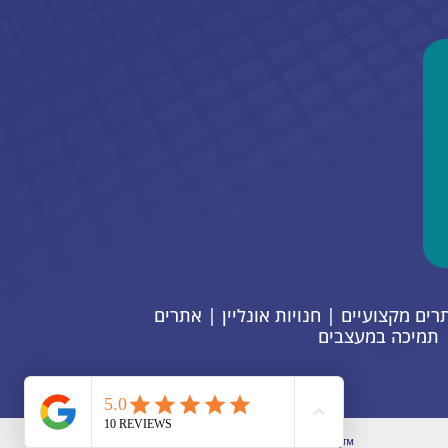
יתוח קוד VELO באתרי ויקס | בניית אתרים מקצועיים | חנויות אונליין | אתרים
 | תמיכה במעצבים
© 2025 by BestSite. Made with
Wix Studio™