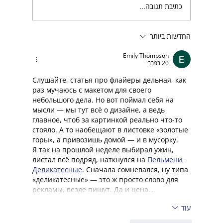
כתיבת תגובה...
החדשות ביותר
בחירת חברת בניית אתרים מובילה שמתאימה לכם
Emily Thompson
20 בפבר׳
Слушайте, статья про флайеры дельная, как 
раз мучаюсь с макетом для своего 
небольшого дела. Но вот поймал себя на 
мысли — мы тут всё о дизайне, а ведь 
главное, чтоб за картинкой реально что-то 
стояло. А то наобещают в листовке «золотые 
горы», а привозишь домой — и в мусорку.
Я так на прошлой неделе выбирал ужин, 
листал всё подряд, наткнулся на 
Пельмени 
Деликатесные
. Сначала сомневался, ну типа 
«деликатесные» — это ж просто слово для 
рекламы, везде пишут. Да и цена…
עוד