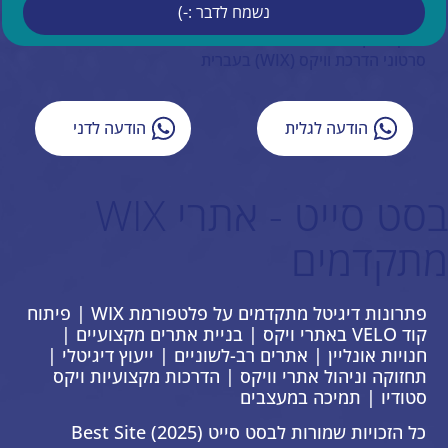
נשמח לדבר :-)
איפיון אתר וויקס
ייעוץ עסקי
סרטוני הדרכת וויקס (WIX) בעברית
הודעה לגלית
הודעה לדני
בסט סייט - אתרי WIX
מתקדמים
פתרונות דיגיטל מתקדמים על פלטפורמת WIX | פיתוח
קוד VELO באתרי ויקס | בניית אתרים מקצועיים |
חנויות אונליין | אתרים רב-לשוניים | ייעוץ דיגיטלי |
תחזוקה וניהול אתרי וויקס | הדרכות מקצועיות ויקס
סטודיו | תמיכה במעצבים
כל הזכויות שמורות לבסט סייט Best Site (2025)